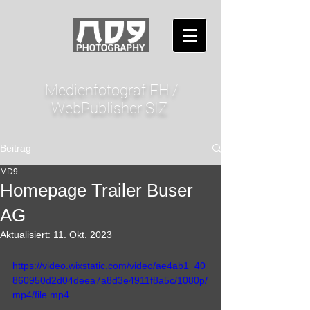
Medienfotograf FH /
WebPublisher SIZ
Beitrag
MD9
Homepage Trailer Buser
AG
Aktualisiert:
11. Okt. 2023
https://video.wixstatic.com/video/ae4ab1_40
860950d2d04deea7a8d3e4911f8a5c/1080p/
mp4/file.mp4