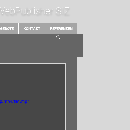
 WebPublisher SIZ
GEBOTE
KONTAKT
REFERENZEN
p/mp4/file.mp4