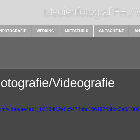
Medienfotograf FH /
NFOTOGRAFIE
WEDDING
MIETSTUDIO
GUTSCHEINE
AN
tografie/Videografie
ic.com/video/ae4ab1_8316df12e8c5472bbc16619243bcc0e0/1080