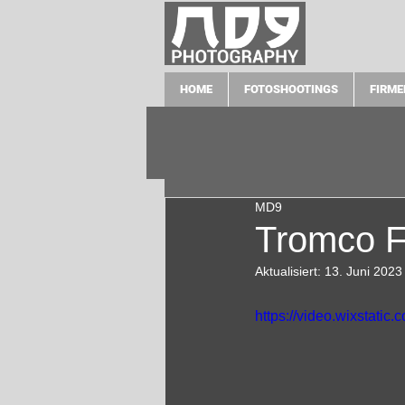
HOME
FOTOSHOOTINGS
FIRME
MD9
Tromco Fo
Aktualisiert:
13. Juni 2023
https://video.wixstat