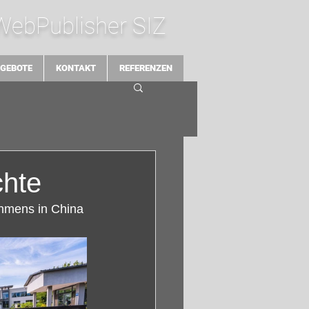
 WebPublisher SIZ
GEBOTE
KONTAKT
REFERENZEN
chte
ehmens in China 