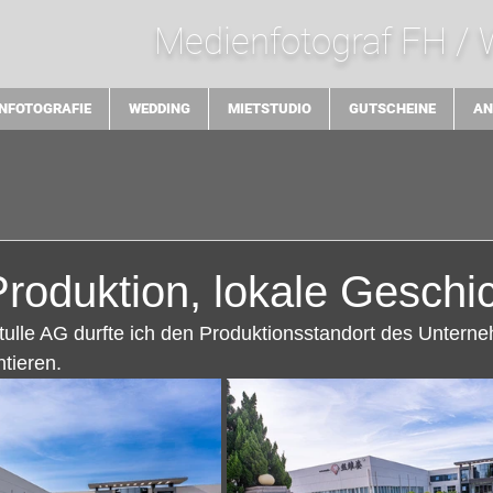
Medienfotograf FH /
NFOTOGRAFIE
WEDDING
MIETSTUDIO
GUTSCHEINE
AN
roduktion, lokale Geschi
tulle AG⁠ durfte ich den Produktionsstandort des Untern
tieren.