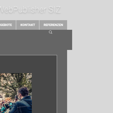
 WebPublisher SIZ
GEBOTE
KONTAKT
REFERENZEN