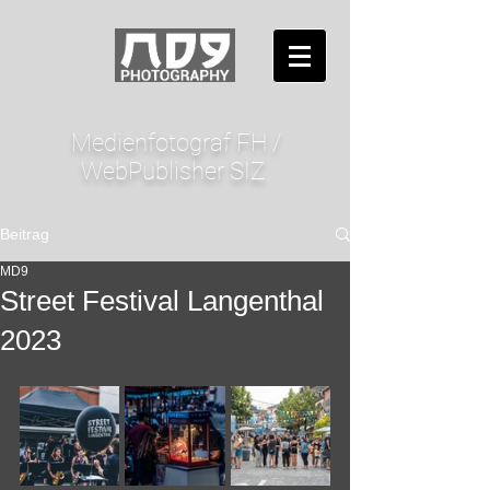
Medienfotograf FH /
WebPublisher SIZ
Beitrag
MD9
Street Festival Langenthal
2023