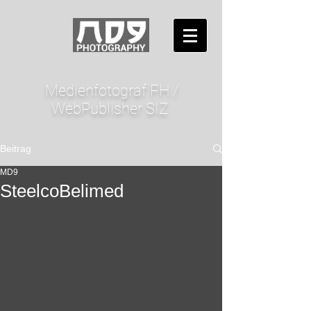
Medienfotograf FH /
WebPublisher SIZ
Beitrag
MD9
SteelcoBelimed