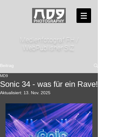
Medienfotograf FH /
WebPublisher SIZ
Beitrag
MD9
Sonic 34 - was für ein Rave!
Aktualisiert:
13. Nov. 2025