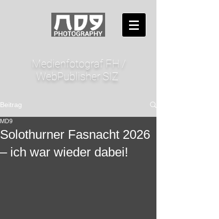
Medienfotograf FH /
WebPublisher SIZ
Beitrag
MD9
Solothurner Fasnacht 2026
– ich war wieder dabei!