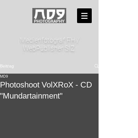
Medienfotograf FH /
WebPublisher SIZ
Beitrag
MD9
Photoshoot VolXRoX - CD
"Mundartainment"