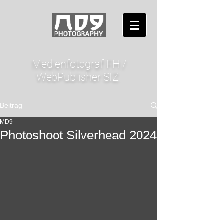
Medienfotograf FH /
WebPublisher SIZ
Beitrag
MD9
Photoshoot Silverhead 2024