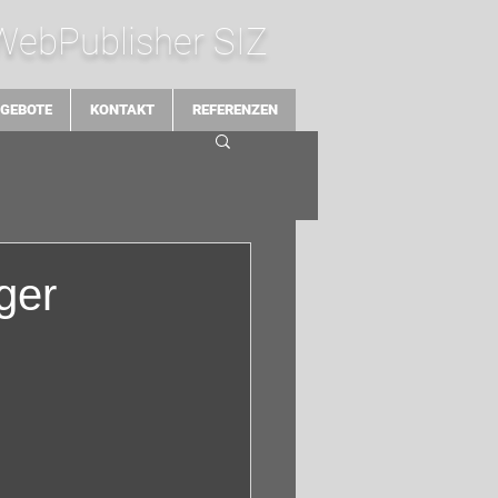
 WebPublisher SIZ
GEBOTE
KONTAKT
REFERENZEN
ger