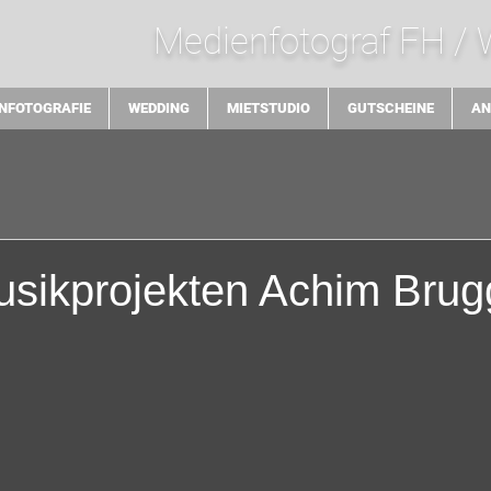
Medienfotograf FH /
NFOTOGRAFIE
WEDDING
MIETSTUDIO
GUTSCHEINE
AN
sikprojekten Achim Brug