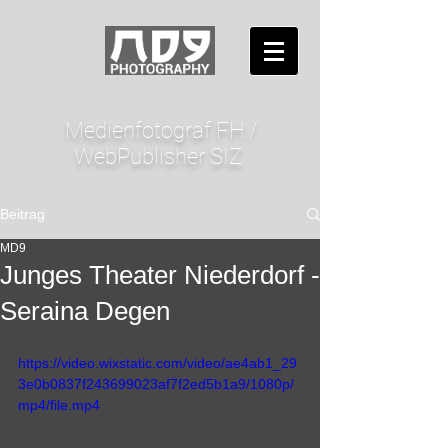
Medienfotograf FH /
WebPublisher SIZ
Beitrag
MD9
Junges Theater Niederdorf -
Seraina Degen
https://video.wixstatic.com/video/ae4ab1_29
3e0b0837f243699023af7f2ed5b1a9/1080p/
mp4/file.mp4