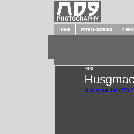
HOME
FOTOSHOOTINGS
FIRME
MD9
Husgmac
https://youtu.be/nB