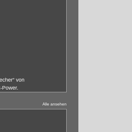
echer“ von 
t-Power.
Alle ansehen