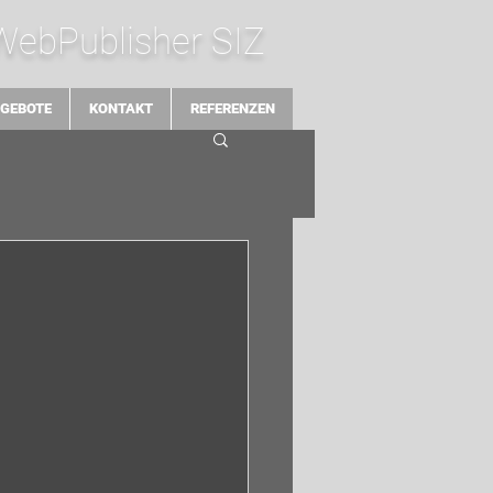
 WebPublisher SIZ
GEBOTE
KONTAKT
REFERENZEN