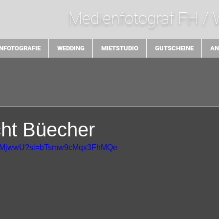
Medienfotograf FH /
NFOTOGRAFIE
WEDDING
MIETSTUDIO
GUTSCHEINE
AN
ht Büecher
EslFMjwwU?si=bTsmw9cMqx3FhMQe