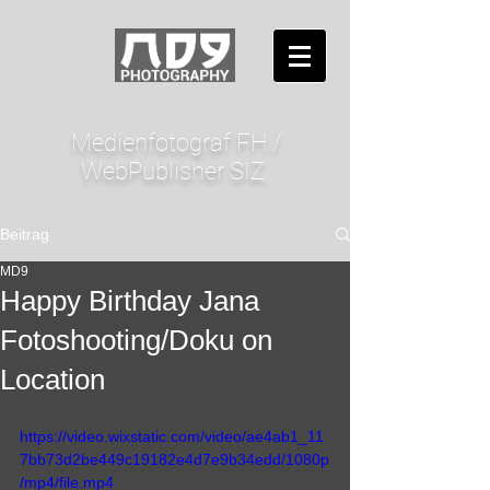
Medienfotograf FH /
WebPublisher SIZ
Beitrag
MD9
Happy Birthday Jana
Fotoshooting/Doku on
Location
https://video.wixstatic.com/video/ae4ab1_11
7bb73d2be449c19182e4d7e9b34edd/1080p
/mp4/file.mp4