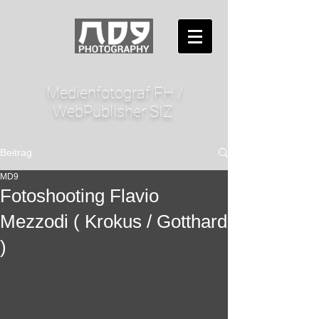
Medienfotograf FH /
WebPublisher SIZ
Beitrag
MD9
Fotoshooting Flavio
Mezzodi ( Krokus / Gotthard
)