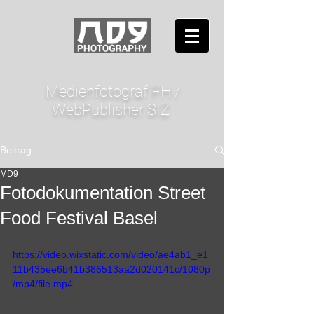
Medienfotograf FH /
WebPublisher SIZ
Beitrag
MD9
Fotodokumentation Street
Food Festival Basel
https://video.wixstatic.com/video/ae4ab1_e1
11b435ee6b41b386513aa2d020141c/1080p
/mp4/file.mp4