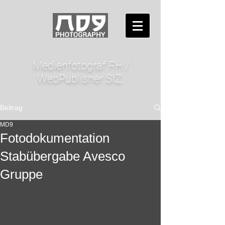
Medienfotograf FH /
WebPublisher SIZ
Beitrag
MD9
Fotodokumentation
Stabübergabe Avesco
Gruppe