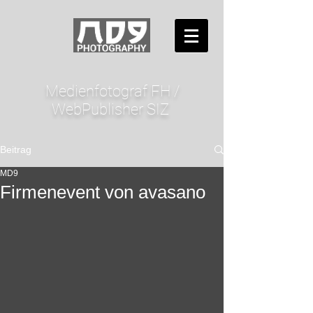
Medienfotograf FH /
WebPublisher SIZ
Beitrag
MD9
Firmenevent von avasano