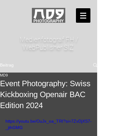
Medienfotograf FH /
WebPublisher SIZ
Beitrag
MD9
Event Photography: Swiss
Kickboxing Openair BAC
Edition 2024
https://youtu.be/OuJx_oa_TRI?si=7ZvDjXS7-
_jthGMG