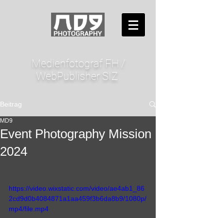
Medienfotograf FH /
WebPublisher SIZ
Beitrag
MD9
Event Photography Mission
2024
https://video.wixstatic.com/video/ae4ab1_86
2cd9d0b4084871a1aa459f3b6da8b9/1080p/
mp4/file.mp4