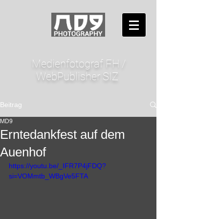
Medienfotograf FH /
WebPublisher SIZ
Beitrag
MD9
Erntedankfest auf dem
Auenhof
https://youtu.be/_IFR7P4jFDQ?
si=VOMmtb_WBgVe5FTA