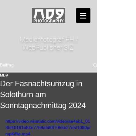
Medienfotograf FH /
WebPublisher SIZ
Beitrag
MD9
Der Fasnachtsumzug in
Solothurn am
Sonntagnachmittag 2024
https://video.wixstatic.com/video/ae4ab1_01
3bf40181b84e77b9afd687055b27e5/1080p/
mp4/file.mp4