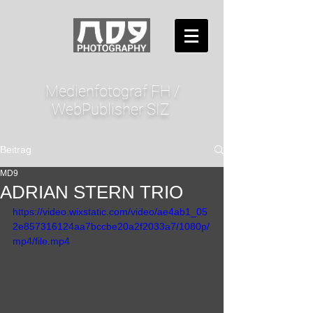
Medienfotograf FH /
WebPublisher SIZ
Beitrag
MD9
ADRIAN STERN TRIO
https://video.wixstatic.com/video/ae4ab1_05
2e857316124aa7bccbe20a2f2033a7/1080p/
mp4/file.mp4