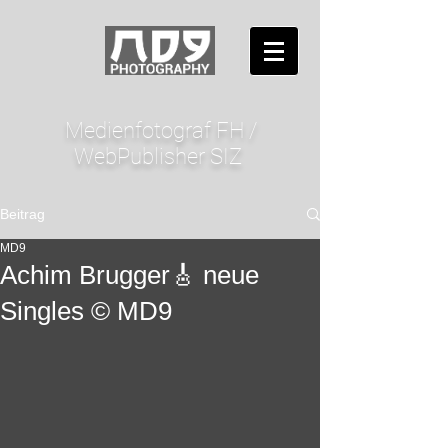
Medienfotograf FH /
WebPublisher SIZ
Beitrag
MD9
Achim Brugger🎸 neue
Singles © MD9