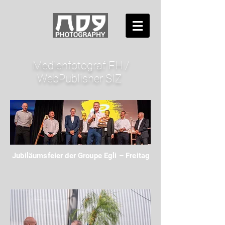
Medienfotograf FH /
WebPublisher SIZ
Jubiläumsfeier der Groupe Egli – Freitag